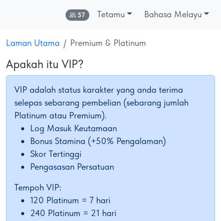
Tetamu
Bahasa Melayu
Dalam talian:
57
Laman Utama
Premium & Platinum
Apakah itu VIP?
VIP adalah status karakter yang anda terima
selepas sebarang pembelian (sebarang jumlah
Platinum atau Premium).
Log Masuk Keutamaan
Bonus Stamina (+50% Pengalaman)
Skor Tertinggi
Pengasasan Persatuan
Tempoh VIP:
120 Platinum = 7 hari
240 Platinum = 21 hari