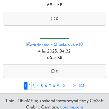
68.4 KB
0
Shanksrock w10
4 lis 2025, 04:32
65.5 KB
0
1
2
3
4
5
6
7
8
9
10
...
104
105
Tibia i TibiaME są znakami towarowymi firmy CipSoft
GmbH, Germany.
tibiame.com