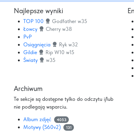
Najlepsze wyniki
En
TOP 100
Godfather w35
Łowcy
Cherry w38
PvP
Osiągnięcia
Ryk w32
Gildie
Rip W10 w15
Światy
w35
Archiwum
Te sekcje są dostępne tylko do odczytu i/lub
nie podlegają wsparciu.
Album zdjęć
4053
Motywy (S60v2)
131