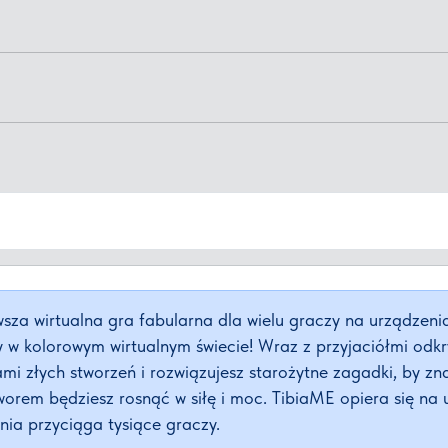
sza wirtualna gra fabularna dla wielu graczy na urządzeni
y w kolorowym wirtualnym świecie! Wraz z przyjaciółmi odk
mi złych stworzeń i rozwiązujesz starożytne zagadki, by zn
em będziesz rosnąć w siłę i moc. TibiaME opiera się na ud
nia przyciąga tysiące graczy.