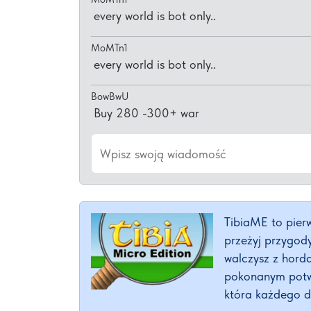
every world is bot only..
MoMTn1
every world is bot only..
BowBwU
Buy 280 -300+ war
Wpisz swoją wiadomość
TibiaME to pierw
przeżyj przygod
walczysz z horda
pokonanym potwor
która każdego d