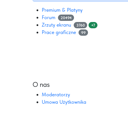
Premium & Platyny
Forum
20494
Zrzuty ekranu
3760
+7
Prace graficzne
99
O nas
Moderatorzy
Umowa Użytkownika