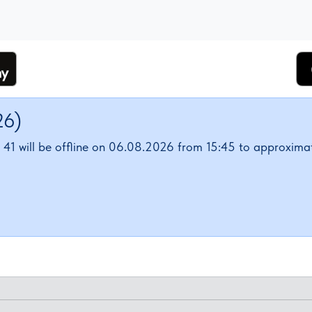
t per category button and place it at the bottom of the c
26)
41 will be offline on 06.08.2026 from 15:45 to approximat