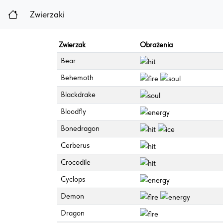
Zwierzaki
Zwierzak
Obrażenia
Bear
Behemoth
Blackdrake
Bloodfly
Bonedragon
Cerberus
Crocodile
Cyclops
Demon
Dragon