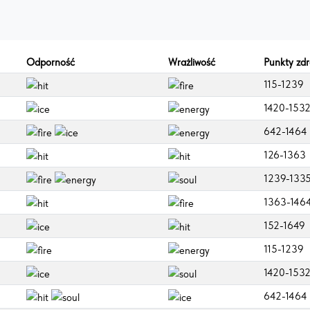
Odporność
Wrażliwość
Punkty zd
115-1239
1420-153
642-1464
126-1363
1239-133
1363-146
152-1649
115-1239
1420-153
642-1464