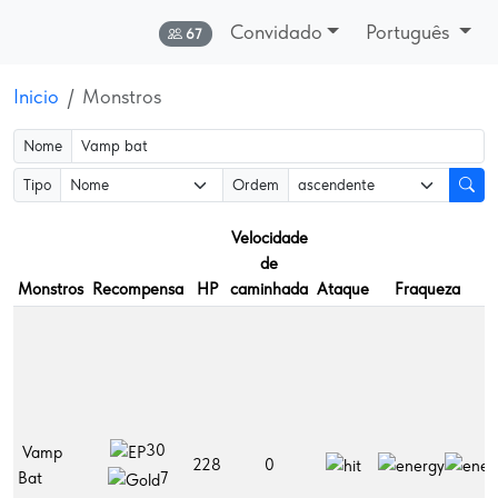
Convidado
Português
Online:
67
Inicio
Monstros
Nome
Tipo
Ordem
Velocidade
de
Monstros
Recompensa
HP
caminhada
Ataque
Fraqueza
Il
30
Vamp
228
0
A
Bat
7