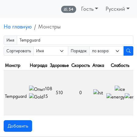
Гость
Русский
Онлайн:
54
На главную
Монстры
Имя
Сортировать
Порядок
Монстр
Награда
Здоровье
Скорость
Атака
Слабость
108
510
0
Tempguard
15
Добавить