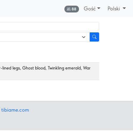
Gość
Polski
Online:
88
r-lined legs, Ghost blood, Twinkling emerald, War
.
tibiame.com