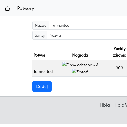
Potwory
Nazwa
Sortuj
Punkty
Potwór
Nagroda
zdrowia
50
303
Tarmonted
9
Dodaj
Tibia i Tib