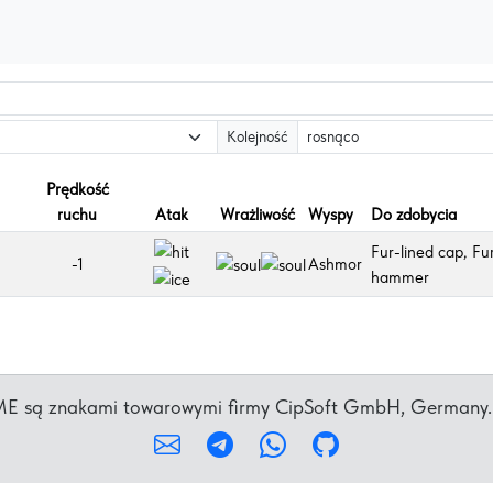
Kolejność
Prędkość
ruchu
Atak
Wrażliwość
Wyspy
Do zdobycia
Fur-lined cap, Fu
-1
Ashmor
hammer
iaME są znakami towarowymi firmy CipSoft GmbH, Germany