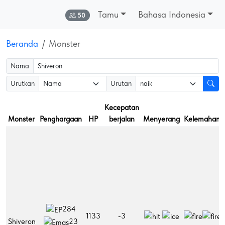
Tamu
Bahasa Indonesia
Online:
50
Beranda
Monster
Nama
Urutkan
Urutan
Kecepatan
Monster
Penghargaan
HP
berjalan
Menyerang
Kelemahan
284
1133
-3
Shiveron
23