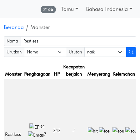
Tamu
Bahasa Indonesia
Online:
66
Beranda
Monster
Nama
Urutkan
Urutan
Kecepatan
Monster
Penghargaan
HP
berjalan
Menyerang
Kelemahan
K
34
242
-1
Restless
7