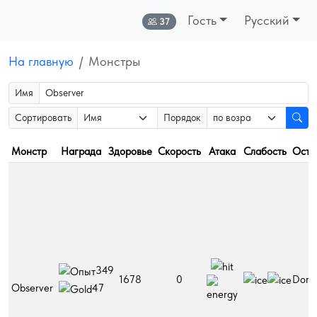
Гость
Русский
Онлайн:
37
На главную
Монстры
Имя
Сортировать
Порядок
Монстр
Награда
Здоровье
Скорость
Атака
Слабость
Остр
349
1678
0
Dorat
Observer
47