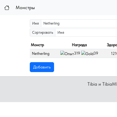
Монстры
Имя
Сортировать
Монстр
Награда
Здоро
319
39
Netherling
121
Добавить
Tibia и Tibia