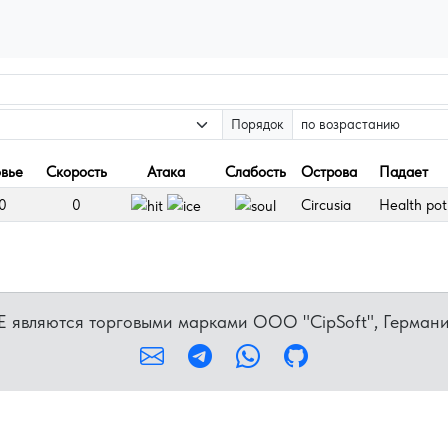
Порядок
вье
Скорость
Атака
Слабость
Острова
Падает
0
0
Circusia
Health pot
ME являются торговыми марками OOO "CipSoft", Герман