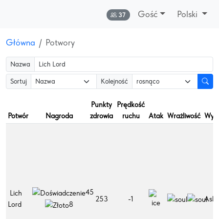
Gość
Polski
Online:
37
Główna
Potwory
Nazwa
Sortuj
Kolejność
Punkty
Prędkość
Potwór
Nagroda
zdrowia
ruchu
Atak
Wrażliwość
Wys
45
Lich
253
-1
Ash
Lord
8