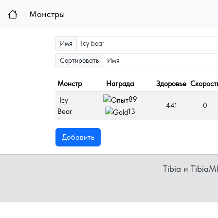
Монстры
Имя
Сортировать
Монстр
Награда
Здоровье
Скорост
89
Icy
441
0
Bear
13
Добавить
Tibia и Tibia