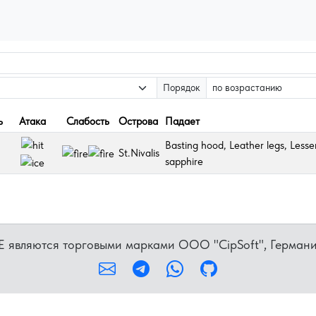
Порядок
ь
Атака
Слабость
Острова
Падает
Basting hood, Leather legs, Lesse
St.Nivalis
sapphire
ME являются торговыми марками OOO "CipSoft", Герман