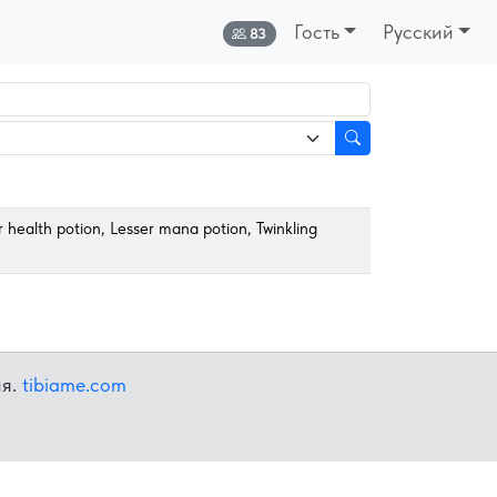
Гость
Русский
Онлайн:
83
r health potion, Lesser mana potion, Twinkling
ия.
tibiame.com