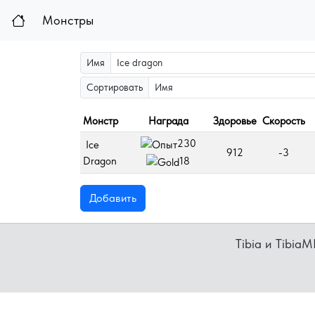
Монстры
Имя
Сортировать
Монстр
Награда
Здоровье
Скорость
230
Ice
912
-3
Dragon
18
Добавить
Tibia и Tibia