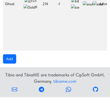
25
Ghost
214
-1
Ashmo
6
Add
Tibia and TibiaME are trademarks of CipSoft GmbH,
Germany.
tibiame.com