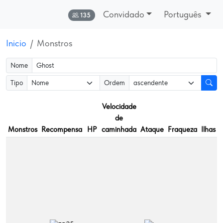
Convidado
Português
Online:
135
Inicio
Monstros
Nome
Tipo
Ordem
Velocidade
de
Monstros
Recompensa
HP
caminhada
Ataque
Fraqueza
Ilhas