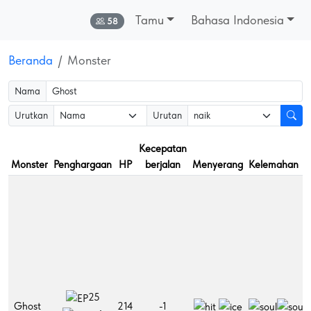
Tamu
Bahasa Indonesia
Online:
58
Beranda
Monster
Nama
Urutkan
Urutan
Kecepatan
Monster
Penghargaan
HP
berjalan
Menyerang
Kelemahan
K
25
Ghost
214
-1
A