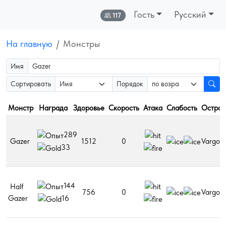
Гость
Русский
Онлайн:
117
На главную
Монстры
Имя
Сортировать
Порядок
Монстр
Награда
Здоровье
Скорость
Атака
Слабость
Остров
289
Gazer
1512
0
Vargos
33
144
Half
756
0
Vargos
Gazer
16