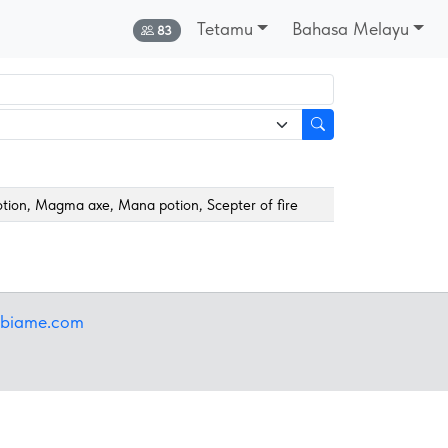
Tetamu
Bahasa Melayu
Dalam talian:
83
otion, Magma axe, Mana potion, Scepter of fire
ibiame.com