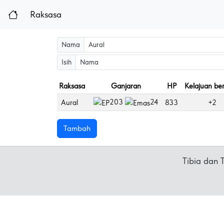
Raksasa
Nama
Isih
Raksasa
Ganjaran
HP
Kelajuan ber
203
24
Aural
833
+2
Tambah
Tibia dan